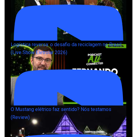
Logística reversa: o desafio da reciclagem no Brasil
(Live Show Eletrolar 2026)
O Mustang elétrico faz sentido? Nós testamos
(Review)