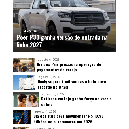
agosto 6, 2026
Poer P30 ganha versão de entrada na
linha 2027
agosto 6, 2026
Dia dos Pais pressiona operação de
pagamentos do varejo
agosto 5, 2026
Geely supera 7 mil vendas e bate novo
recorde no Brasil
agosto 5, 2026
Retirada em loja ganha força no varejo
online
agosto 4, 2026
Dia dos Pais deve movimentar R$ 10,56
bilhões no e-commerce em 2026
agosto 3, 2026