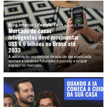
Eletromobilidade
Blog
Interior Lifestyle
Tech
agosto 3, 2026
Mercado de casas
inteligentes deve movimentar
US$ 6,6 bilhões no Brasil até
2033
A automação residencial deixou de ser associada
apenas a cenários futuristas e passou a ocupar
espaço no mercado