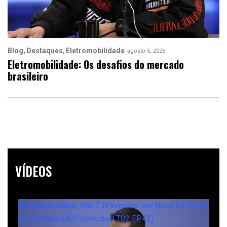
Blog
Destaques
Eletromobilidade
agosto 5, 2026
Eletromobilidade: Os desafios do mercado
brasileiro
VÍDEOS
Micromobilidade Não É Brinquedo: um Novo Estilo de
Vida Urbano (All Connected T02 EP42)