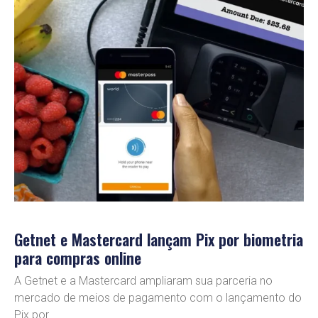
Getnet e Mastercard lançam Pix por biometria
para compras online
A Getnet e a Mastercard ampliaram sua parceria no
mercado de meios de pagamento com o lançamento do
Pix por