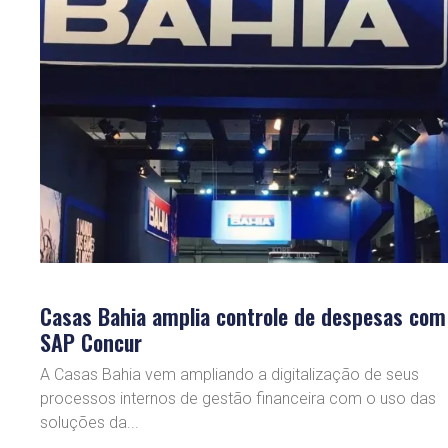
Casas Bahia amplia controle de despesas com
SAP Concur
A Casas Bahia vem ampliando a digitalização de seus
processos internos de gestão financeira com o uso das
soluções da