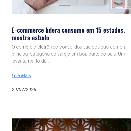
E-commerce lidera consumo em 15 estados,
mostra estudo
O comércio eletrônico consolidou sua posição como a
principal categoria de varejo em boa parte do país. Um
levantamento da
Leia Mais
29/07/2026