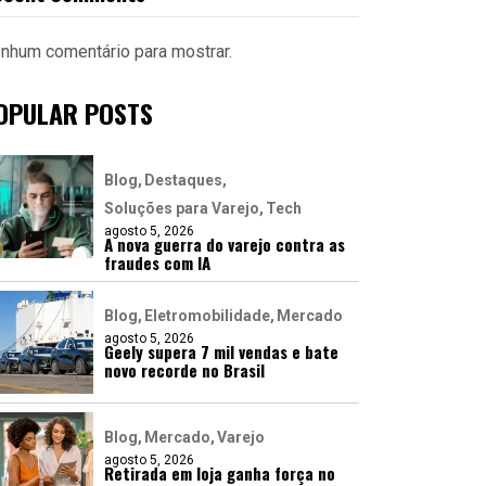
nhum comentário para mostrar.
OPULAR POSTS
Blog
Destaques
Soluções para Varejo
Tech
agosto 5, 2026
A nova guerra do varejo contra as
fraudes com IA
Blog
Eletromobilidade
Mercado
agosto 5, 2026
Geely supera 7 mil vendas e bate
novo recorde no Brasil
Blog
Mercado
Varejo
agosto 5, 2026
Retirada em loja ganha força no