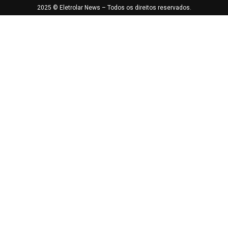
2025 © Eletrolar News – Todos os direitos reservados.