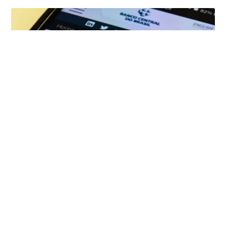
Pix e e-commerce mudam o varejo na Bahia
O avanço dos meios de pagamento digitais e do comércio
eletrônico tem alterado de forma consistente a dinâmica do
varejo
Leia Mais
06/05/2026