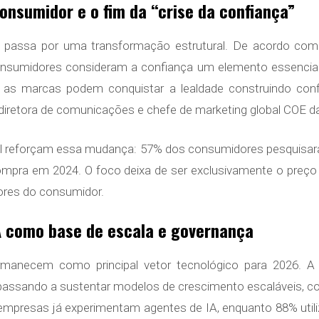
nsumidor e o fim da “crise da confiança”
assa por uma transformação estrutural. De acordo com 
consumidores consideram a confiança um elemento essencial
 as marcas podem conquistar a lealdade construindo con
diretora de comunicações e chefe de marketing global COE d
al reforçam essa mudança: 57% dos consumidores pesquisa
ompra em 2024. O foco deixa de ser exclusivamente o preço e
lores do consumidor.
IA como base de escala e governança
ermanecem como principal vetor tecnológico para 2026. 
, passando a sustentar modelos de crescimento escaláveis, c
mpresas já experimentam agentes de IA, enquanto 88% uti