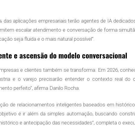
0% das aplicações empresariais terão agentes de IA dedicado
item escalar atendimento e conversação de forma simultâne
ação seja fluida e o mais natural possível”.
gente e ascensão do modelo conversacional
 empresas e clientes também se transforma. Em 2026, conhe
ndústria e o varejo precisarão entender o contexto real do
ento perfeito”, afirma Danilo Rocha.
ução de relacionamentos inteligentes baseados em históri
bjetivo é ir além da simples automação, buscando constru
istórico e antecipação das necessidades”, completa o execu