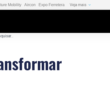
Veja mais
ture Mobility
Aircon
Expo Ferretera
ansformar
o
o