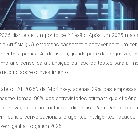
 2026 diante de um ponto de inflexão. Após um 2025 mar
a Artificial (IA), empresas passaram a conviver com um cenári
itivamente superada. Ainda assim, grande parte das organizaçõe
óximo ano consolida a transição da fase de testes para a 
e retorno sobre o investimento.
State of AI 2025”, da McKinsey, apenas 39% das empresas 
 mesmo tempo, 80% dos entrevistados afirmam que eficiência
o e inovação como métricas adicionais. Para Danilo Rocha,
em canais conversacionais e agentes inteligentes focados n
evem ganhar força em 2026.