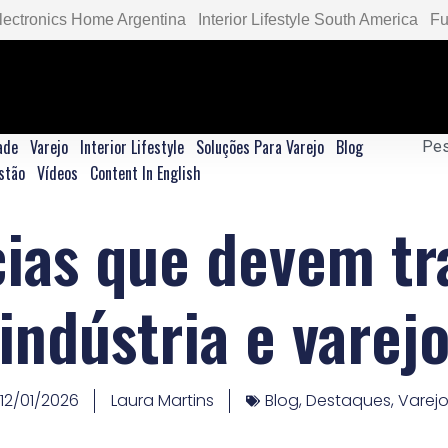
lectronics Home Argentina
Interior Lifestyle South America
Fu
ade
Varejo
Interior Lifestyle
Soluções Para Varejo
Blog
stão
Vídeos
Content In English
ias que devem tr
indústria e varej
12/01/2026
Laura Martins
Blog
,
Destaques
,
Varej