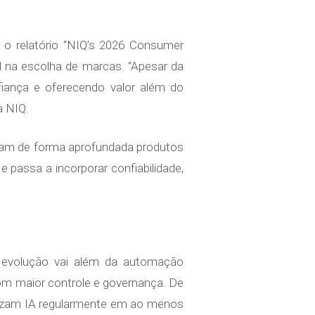
o relatório “NIQ’s 2026 Consumer
 na escolha de marcas. “Apesar da
fiança e oferecendo valor além do
a NIQ.
ram de forma aprofundada produtos
 passa a incorporar confiabilidade,
A evolução vai além da automação
om maior controle e governança. De
lizam IA regularmente em ao menos