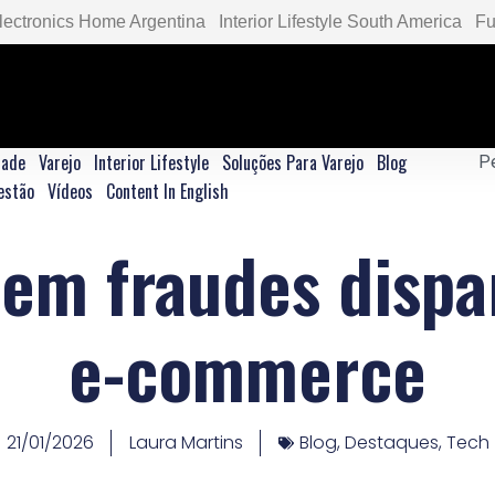
lectronics Home Argentina
Interior Lifestyle South America
Fu
dade
Varejo
Interior Lifestyle
Soluções Para Varejo
Blog
estão
Vídeos
Content In English
 em fraudes dispar
e-commerce
21/01/2026
Laura Martins
Blog
,
Destaques
,
Tech