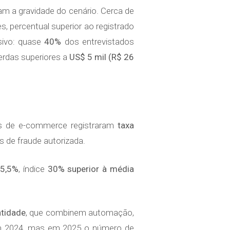
am a gravidade do cenário. Cerca de
, percentual superior ao registrado
sivo: quase
40%
dos entrevistados
erdas superiores a
US$ 5 mil (R$ 26
s de e-commerce registraram
taxa
os de fraude autorizada.
e
5,5%
, índice
30% superior à média
ntidade
, que combinem automação,
 em 2024, mas em 2025 o número de