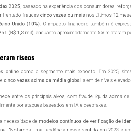
ndex 2025
, baseado na experiência dos consumidores, reforç
enfrentado fraudes
cinco vezes ou mais
nos últimos 12 meses
Reino Unido (10%)
. O impacto financeiro também é expres
51 (R$ 1,3 mil)
, enquanto aproximadamente
5%
relataram p
deram riscos
s online
como o segmento mais exposto. Em 2025, site
de
cinco vezes acima da média global
, além de níveis elevad
e entre os principais alvos, com fraude líquida acima d
palmente por ataques baseados em IA e deepfakes.
a a necessidade de
modelos contínuos de verificação de ide
e humana. “Notamos uma tendência nesse sentido em 2023 e