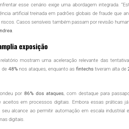
, enfrentar esse cenário exige uma abordagem integrada. 
cia artificial treinada em padrões globais de fraude que an
ar riscos. Casos sensíveis também passam por revisão humana
ndrea
.
amplia exposição
relatório mostram uma aceleração relevante das tentativ
o de
48%
nos ataques, enquanto as
fintechs
tiveram alta de
ondeu por
86% dos ataques
, com destaque para passapo
 aceitos em processos digitais. Embora essas práticas já
nte seu alcance ao permitir automação em escala industrial 
as digitais.