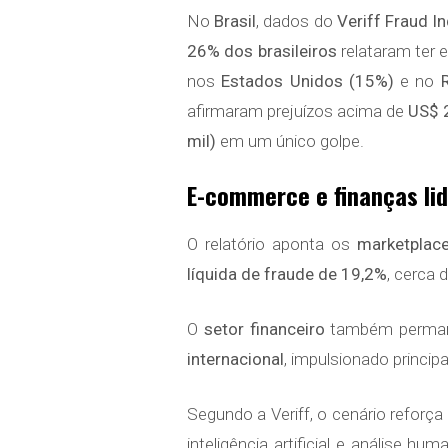
No
Brasil
, dados do
Veriff Fraud I
26% dos brasileiros
relataram ter 
nos
Estados Unidos (15%)
e no
afirmaram prejuízos acima de
US$ 2
mil)
em um único golpe.
E-commerce e finanças li
O relatório aponta os
marketplace
líquida de fraude de 19,2%
, cerca 
O
setor financeiro
também permanec
internacional
, impulsionado princi
Segundo a Veriff, o cenário reforç
inteligência artificial e anális