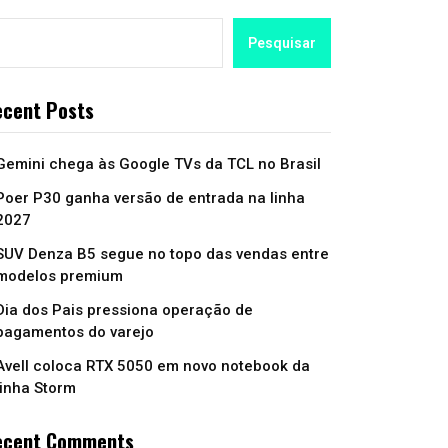
Pesquisar
cent Posts
Gemini chega às Google TVs da TCL no Brasil
Poer P30 ganha versão de entrada na linha
2027
SUV Denza B5 segue no topo das vendas entre
modelos premium
Dia dos Pais pressiona operação de
pagamentos do varejo
Avell coloca RTX 5050 em novo notebook da
linha Storm
ecent Comments