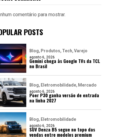
nhum comentário para mostrar.
OPULAR POSTS
Blog
Produtos
Tech
Varejo
agosto 6, 2026
Gemini chega às Google TVs da TCL
no Brasil
Blog
Eletromobilidade
Mercado
agosto 6, 2026
Poer P30 ganha versão de entrada
na linha 2027
Blog
Eletromobilidade
agosto 6, 2026
SUV Denza B5 segue no topo das
vendas entre modelos premium