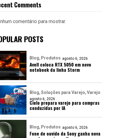
ecent Comments
nhum comentário para mostrar.
OPULAR POSTS
Blog
Produtos
agosto 6, 2026
Avell coloca RTX 5050 em novo
notebook da linha Storm
Blog
Soluções para Varejo
Varejo
agosto 6, 2026
Cielo prepara varejo para compras
conduzidas por IA
Blog
Produtos
agosto 6, 2026
Fone de ouvido da Sony ganha nova