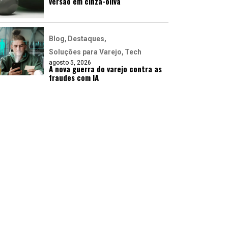
versão em cinza-oliva
Blog
Destaques
Soluções para Varejo
Tech
agosto 5, 2026
A nova guerra do varejo contra as
fraudes com IA