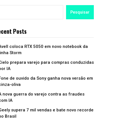
Pesquisar
cent Posts
Avell coloca RTX 5050 em novo notebook da
linha Storm
Cielo prepara varejo para compras conduzidas
por IA
Fone de ouvido da Sony ganha nova versão em
cinza-oliva
A nova guerra do varejo contra as fraudes
com IA
Geely supera 7 mil vendas e bate novo recorde
no Brasil