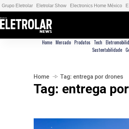
Grupo Eletrolar
Eletrolar Show
Electronics Home México
E
Home
Mercado
Produtos
Tech
Eletromobili
Sustentabilidade
G
Home
Tag:
entrega por drones
Tag:
entrega por