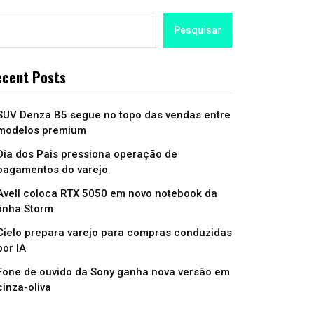
Pesquisar
cent Posts
SUV Denza B5 segue no topo das vendas entre
modelos premium
Dia dos Pais pressiona operação de
pagamentos do varejo
Avell coloca RTX 5050 em novo notebook da
linha Storm
Cielo prepara varejo para compras conduzidas
por IA
Fone de ouvido da Sony ganha nova versão em
cinza-oliva