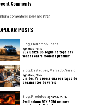
ecent Comments
nhum comentário para mostrar.
OPULAR POSTS
Blog
Eletromobilidade
agosto 6, 2026
SUV Denza B5 segue no topo das
vendas entre modelos premium
Blog
Destaques
Mercado
Varejo
agosto 6, 2026
Dia dos Pais pressiona operação de
pagamentos do varejo
Blog
Produtos
agosto 6, 2026
Avell coloca RTX 5050 em novo