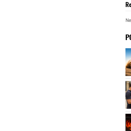
R
Ne
P