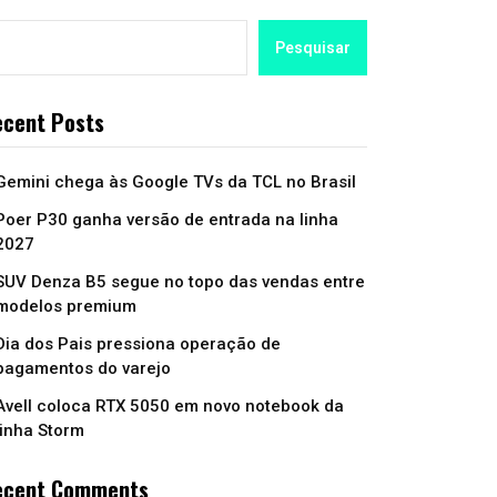
Pesquisar
cent Posts
Gemini chega às Google TVs da TCL no Brasil
Poer P30 ganha versão de entrada na linha
2027
SUV Denza B5 segue no topo das vendas entre
modelos premium
Dia dos Pais pressiona operação de
pagamentos do varejo
Avell coloca RTX 5050 em novo notebook da
linha Storm
ecent Comments