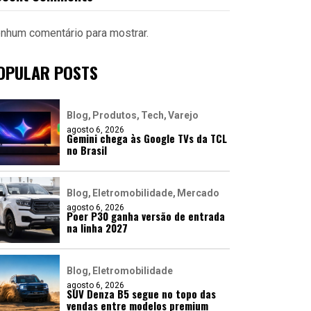
nhum comentário para mostrar.
OPULAR POSTS
Blog
Produtos
Tech
Varejo
agosto 6, 2026
Gemini chega às Google TVs da TCL
no Brasil
Blog
Eletromobilidade
Mercado
agosto 6, 2026
Poer P30 ganha versão de entrada
na linha 2027
Blog
Eletromobilidade
agosto 6, 2026
SUV Denza B5 segue no topo das
vendas entre modelos premium