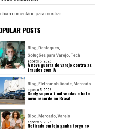
nhum comentário para mostrar.
OPULAR POSTS
Blog
Destaques
Soluções para Varejo
Tech
agosto 5, 2026
A nova guerra do varejo contra as
fraudes com IA
Blog
Eletromobilidade
Mercado
agosto 5, 2026
Geely supera 7 mil vendas e bate
novo recorde no Brasil
Blog
Mercado
Varejo
agosto 5, 2026
Retirada em loja ganha força no