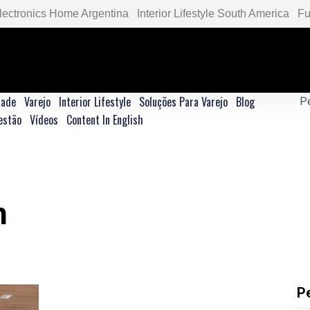
lectronics Home Argentina
Interior Lifestyle South America
Fu
dade
Varejo
Interior Lifestyle
Soluções Para Varejo
Blog
estão
Vídeos
Content In English
h
P