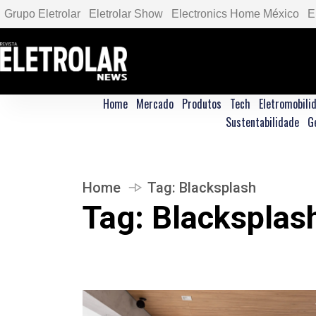
Grupo Eletrolar
Eletrolar Show
Electronics Home México
E
Home
Mercado
Produtos
Tech
Eletromobili
Sustentabilidade
G
Home
Tag:
Blacksplash
Tag:
Blacksplas