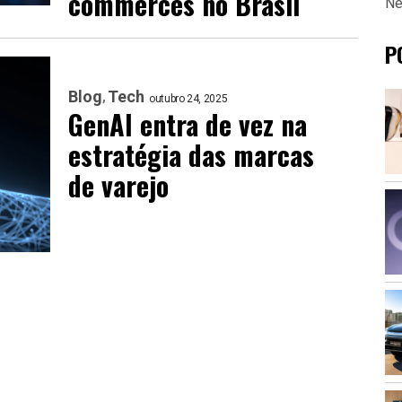
commerces no Brasil
Ne
P
Blog
Tech
outubro 24, 2025
GenAI entra de vez na
estratégia das marcas
de varejo