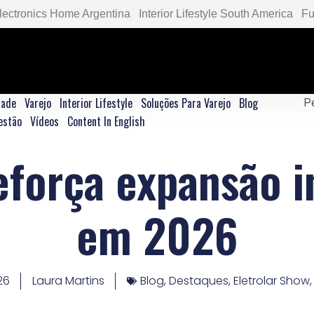
lectronics Home Argentina
Interior Lifestyle South America
Fu
dade
Varejo
Interior Lifestyle
Soluções Para Varejo
Blog
estão
Vídeos
Content In English
eforça expansão i
em 2026
26
Laura Martins
Blog
,
Destaques
,
Eletrolar Show