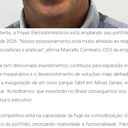
nte, a Praxis Eletrodomésticos está ampliando seu portfó
 2026. “Nosso posicionamento está muito atrelado ao respei
novadoras e práticas”, afirma Marcello Cominato, CEO da em
 tem direcionado investimentos contínuos para expansão indu
s e maquinários e o desenvolvimento de soluções mais alinh
 a inauguração de um novo parque fabril em Minas Gerais, 
cal. “Acreditamos que investindo no Brasil conseguimos nos
orça o executivo.
 competitivo está na capacidade de fugir da comoditização. 
o do portfólio, priorizando criatividade e funcionalidade. Pa