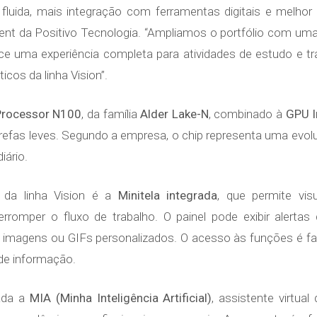
ida, mais integração com ferramentas digitais e melhor e
ement da Positivo Tecnologia. “Ampliamos o portfólio com u
 uma experiência completa para atividades de estudo e tra
cos da linha Vision”.
 Processor N100
, da família
Alder Lake-N
, combinado à
GPU I
tarefas leves. Segundo a empresa, o chip representa uma evol
iário.
 da linha Vision é a
Minitela integrada
, que permite vis
rromper o fluxo de trabalho. O painel pode exibir alerta
é imagens ou GIFs personalizados. O acesso às funções é fac
 de informação.
ada a
MIA (Minha Inteligência Artificial)
, assistente virtua