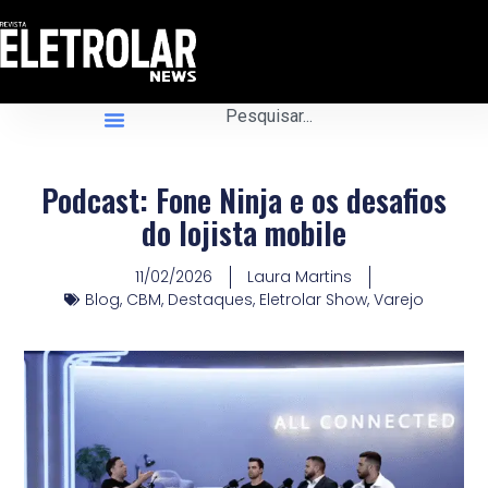
Podcast: Fone Ninja e os desafios
do lojista mobile
11/02/2026
Laura Martins
Blog
,
CBM
,
Destaques
,
Eletrolar Show
,
Varejo