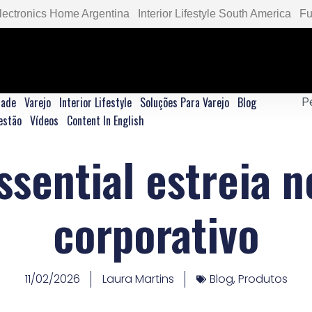
lectronics Home Argentina
Interior Lifestyle South America
Fu
dade
Varejo
Interior Lifestyle
Soluções Para Varejo
Blog
estão
Vídeos
Content In English
Essential estreia 
corporativo
11/02/2026
Laura Martins
Blog
,
Produtos