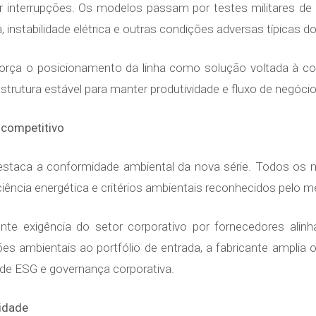
ar interrupções. Os modelos passam por testes militares de
, instabilidade elétrica e outras condições adversas típicas d
eforça o posicionamento da linha como solução voltada à cont
rutura estável para manter produtividade e fluxo de negócio
 competitivo
l destaca a conformidade ambiental da nova série. Todos o
iência energética e critérios ambientais reconhecidos pelo m
te exigência do setor corporativo por fornecedores alin
ações ambientais ao portfólio de entrada, a fabricante ampl
 de ESG e governança corporativa.
vidade