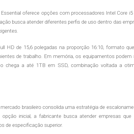
o Essential oferece opções com processadores Intel Core i5
ração busca atender diferentes perfis de uso dentro das empr
xigentes.
l HD de 15,6 polegadas na proporção 16:10, formato que am
bientes de trabalho. Em memória, os equipamentos podem 
o chega a até 1TB em SSD, combinação voltada a otimi
 mercado brasileiro consolida uma estratégia de escaloname
 opção inicial, a fabricante busca atender empresas que
s de especificação superior.