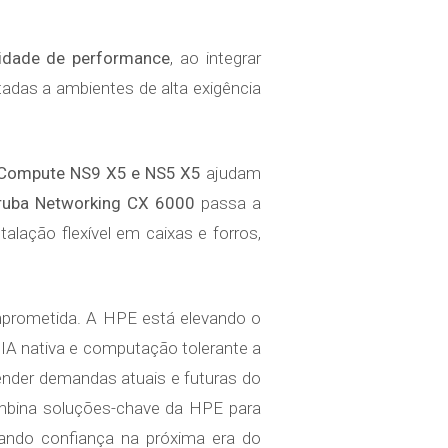
lidade de performance
, ao integrar
adas a ambientes de alta exigência
Compute NS9 X5 e NS5 X5
ajudam
ruba Networking CX 6000
passa a
lação flexível em caixas e forros,
mprometida. A HPE está elevando o
IA nativa e computação tolerante a
tender demandas atuais e futuras do
ombina soluções-chave da HPE para
rando confiança na próxima era do