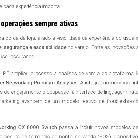
e cada experiência importa.”
a operações sempre ativas
borda da loja, aliado à visibilidade da experiência do usuár
, segurança e escalabilidade
no varejo. Entre as inovações
 user assurance.
 HPE ampliou o acesso a análises de varejo da plataforma M
er Networking Premium Analytics
. A integração incorpora in
 de engajamento e ocupação, à interface de linguagem natur
arketing avancem de um modelo reativo de troubleshooti
working CX 6000 Switch
passa a incluir novos modelos d
o segura de terminais de ponto de venda (POS), dispositivo