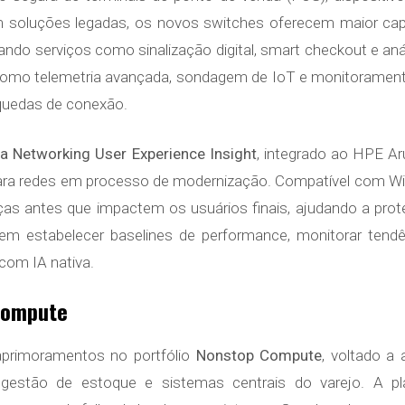
 soluções legadas, os novos switches oferecem maior cap
izando serviços como sinalização digital, smart checkout e a
 como telemetria avançada, sondagem de IoT e monitorame
uedas de conexão.
a Networking User Experience Insight
, integrado ao HPE A
ara redes em processo de modernização. Compatível com Wi-Fi
s antes que impactem os usuários finais, ajudando a prot
m estabelecer baselines de performance, monitorar tendê
com IA nativa.
Compute
rimoramentos no portfólio
Nonstop Compute
, voltado a
gestão de estoque e sistemas centrais do varejo. A p