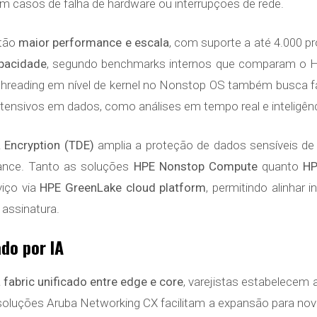
casos de falha de hardware ou interrupções de rede.
stão
maior performance e escala
, com suporte a até 4.000 p
pacidade
, segundo benchmarks internos que comparam o
reading em nível de kernel no Nonstop OS também busca facil
tensivos em dados, como análises em tempo real e inteligência
 Encryption (TDE)
amplia a proteção de dados sensíveis de c
iance. Tanto as soluções
HPE Nonstop Compute
quanto
HP
iço via
HPE GreenLake cloud platform
, permitindo alinhar 
assinatura.
do por IA
 fabric unificado entre edge e core
, varejistas estabelecem
s soluções Aruba Networking CX facilitam a expansão para nov