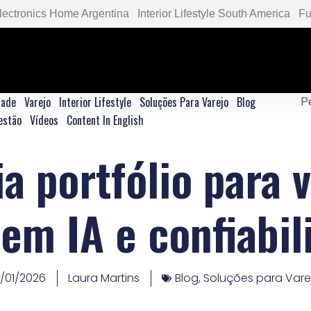
lectronics Home Argentina
Interior Lifestyle South America
Fu
dade
Varejo
Interior Lifestyle
Soluções Para Varejo
Blog
estão
Vídeos
Content In English
a portfólio para 
 em IA e confiabil
4/01/2026
Laura Martins
Blog
,
Soluções para Vare