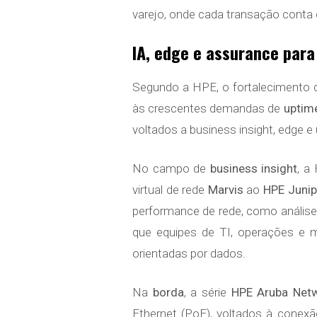
varejo, onde cada transação conta 
IA, edge e assurance par
Segundo a HPE, o fortalecimento da 
às crescentes demandas de
uptime
voltados a business insight, edge e
No campo de
business insight
, a
virtual de rede
Marvis
ao
HPE Junip
performance de rede, como análises
que equipes de TI, operações e m
orientadas por dados.
Na
borda
, a série
HPE Aruba Net
Ethernet (PoE), voltados à conexã