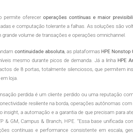
 permite oferecer
operações contínuas e maior previsibi
adas e computação tolerante a falhas. As soluções são volt
om grande volume de transações e operações omnichannel.
mandam
continuidade absoluta
, as plataformas
HPE Nonstop 
níveis mesmo durante picos de demanda. Já a linha
HPE A
s de 8 portas, totalmente silenciosos, que permitem insta
 em loja.
ansação perdida é um cliente perdido ou uma reputação co
conectividade resiliente na borda, operações autônomas com 
s o insight, a automação e a garantia de que precisam para a
 EVP & GM, Campus & Branch, HPE. “Essa base unificada c
rações contínuas e performance consistente em escala, ge