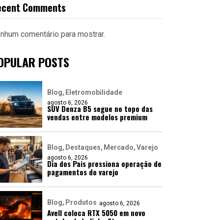
ecent Comments
nhum comentário para mostrar.
OPULAR POSTS
Blog
Eletromobilidade
agosto 6, 2026
SUV Denza B5 segue no topo das
vendas entre modelos premium
Blog
Destaques
Mercado
Varejo
agosto 6, 2026
Dia dos Pais pressiona operação de
pagamentos do varejo
Blog
Produtos
agosto 6, 2026
Avell coloca RTX 5050 em novo