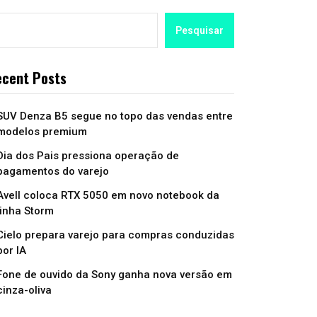
Pesquisar
cent Posts
SUV Denza B5 segue no topo das vendas entre
modelos premium
Dia dos Pais pressiona operação de
pagamentos do varejo
Avell coloca RTX 5050 em novo notebook da
linha Storm
Cielo prepara varejo para compras conduzidas
por IA
Fone de ouvido da Sony ganha nova versão em
cinza-oliva