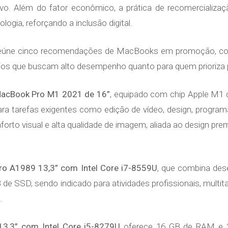
 Além do fator econômico, a prática de recomercialização
logia, reforçando a inclusão digital.
eúne cinco recomendações de MacBooks em promoção, com d
rios que buscam alto desempenho quanto para quem prioriza p
MacBook Pro M1 2021 de 16”
, equipado com chip Apple M1 
a tarefas exigentes como edição de vídeo, design, programa
orto visual e alta qualidade de imagem, aliada ao design pr
o A1989 13,3” com Intel Core i7-8559U
, que combina des
 SSD, sendo indicado para atividades profissionais, multitare
.
3,3” com Intel Core i5-8279U
oferece 16 GB de RAM e 