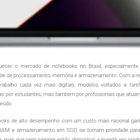
aquecer o mercado de notebooks no Brasil, especialmen
de de processamento, memória e armazenamento. Com a re
trabalho cada vez mais digitais, modelos voltados a tar
as por estudantes, mas também por profissionais que atuam
teúdo.
books de alto desempenho com um custo mais racional gan
RAM e armazenamento em SSD se tornam prioridade para u
 dia, mas que nem sempre estão dispostos a investir em pro