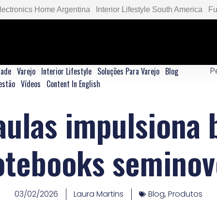
lectronics Home Argentina
Interior Lifestyle South America
Fu
dade
Varejo
Interior Lifestyle
Soluções Para Varejo
Blog
estão
Vídeos
Content In English
 aulas impulsiona 
otebooks seminov
03/02/2026
Laura Martins
Blog
,
Produtos