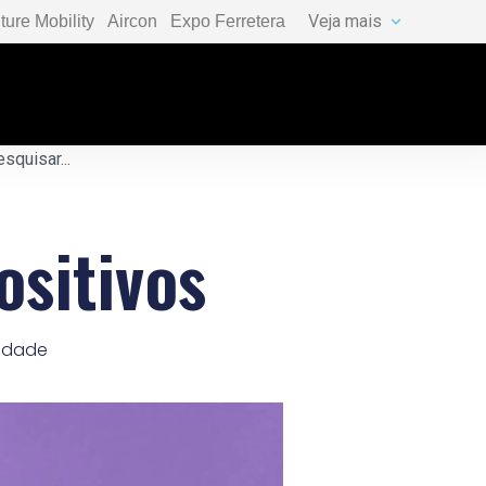
Veja mais
ture Mobility
Aircon
Expo Ferretera
ositivos
lidade