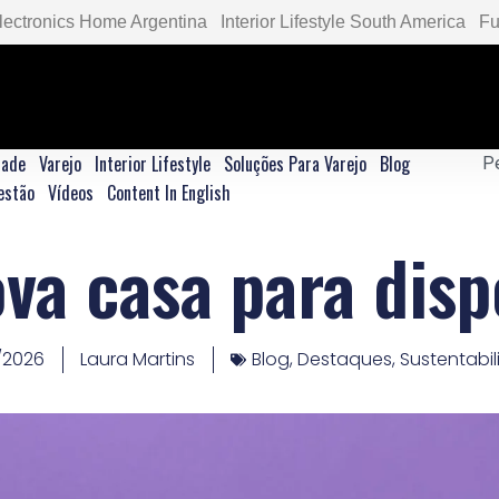
lectronics Home Argentina
Interior Lifestyle South America
Fu
dade
Varejo
Interior Lifestyle
Soluções Para Varejo
Blog
estão
Vídeos
Content In English
a casa para disp
/2026
Laura Martins
Blog
,
Destaques
,
Sustentabi