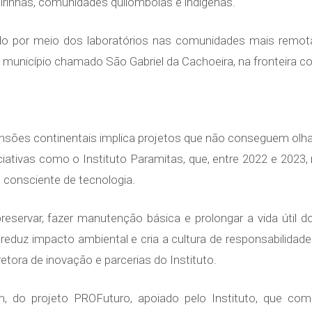
irinhas, comunidades quilombolas e indígenas.
ado por meio dos laboratórios nas comunidades mais remo
nicípio chamado São Gabriel da Cachoeira, na fronteira com 
ensões continentais implica projetos que não conseguem olhar
iativas como o Instituto Paramitas, que, entre 2022 e 2023, 
o consciente de tecnologia.
preservar, fazer manutenção básica e prolongar a vida útil do
 reduz impacto ambiental e cria a cultura de responsabilidade
iretora de inovação e parcerias do Instituto.
ém, do projeto PROFuturo, apoiado pelo Instituto, que 