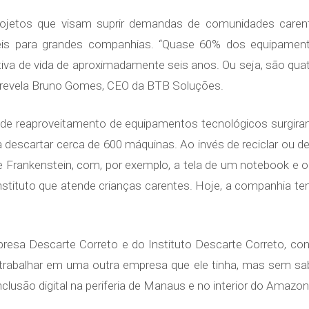
rojetos que visam suprir demandas de comunidades carent
eis para grandes companhias. “Quase 60% dos equipament
va de vida de aproximadamente seis anos. Ou seja, são qua
 revela Bruno Gomes, CEO da BTB Soluções.
s de reaproveitamento de equipamentos tecnológicos surgi
descartar cerca de 600 máquinas. Ao invés de reciclar ou de
 Frankenstein, com, por exemplo, a tela de um notebook e o 
tituto que atende crianças carentes. Hoje, a companhia tem
mpresa Descarte Correto e do Instituto Descarte Correto, c
 trabalhar em uma outra empresa que ele tinha, mas sem s
 inclusão digital na periferia de Manaus e no interior do Amazo