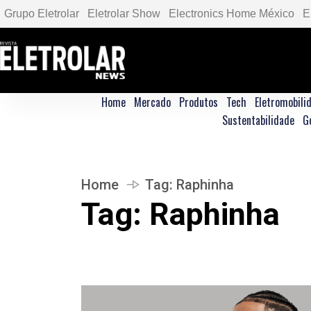
Grupo Eletrolar
Eletrolar Show
Electronics Home México
E
Home
Mercado
Produtos
Tech
Eletromobili
Sustentabilidade
G
Home
Tag:
Raphinha
Tag:
Raphinha