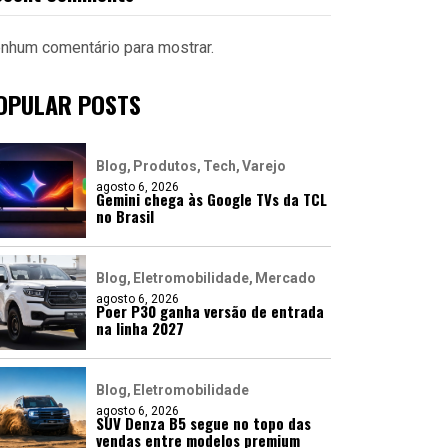
nhum comentário para mostrar.
OPULAR POSTS
Blog
Produtos
Tech
Varejo
agosto 6, 2026
Gemini chega às Google TVs da TCL
no Brasil
Blog
Eletromobilidade
Mercado
agosto 6, 2026
Poer P30 ganha versão de entrada
na linha 2027
Blog
Eletromobilidade
agosto 6, 2026
SUV Denza B5 segue no topo das
vendas entre modelos premium