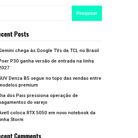
Pesquisar
cent Posts
Gemini chega às Google TVs da TCL no Brasil
Poer P30 ganha versão de entrada na linha
2027
SUV Denza B5 segue no topo das vendas entre
modelos premium
Dia dos Pais pressiona operação de
pagamentos do varejo
Avell coloca RTX 5050 em novo notebook da
linha Storm
ecent Comments