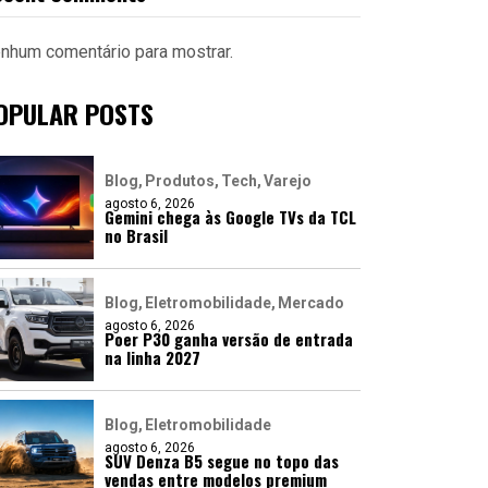
nhum comentário para mostrar.
OPULAR POSTS
Blog
Produtos
Tech
Varejo
agosto 6, 2026
Gemini chega às Google TVs da TCL
no Brasil
Blog
Eletromobilidade
Mercado
agosto 6, 2026
Poer P30 ganha versão de entrada
na linha 2027
Blog
Eletromobilidade
agosto 6, 2026
SUV Denza B5 segue no topo das
vendas entre modelos premium