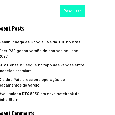
Pesquisar
cent Posts
Gemini chega às Google TVs da TCL no Brasil
Poer P30 ganha versão de entrada na linha
2027
SUV Denza B5 segue no topo das vendas entre
modelos premium
Dia dos Pais pressiona operação de
pagamentos do varejo
Avell coloca RTX 5050 em novo notebook da
linha Storm
ecent Comments