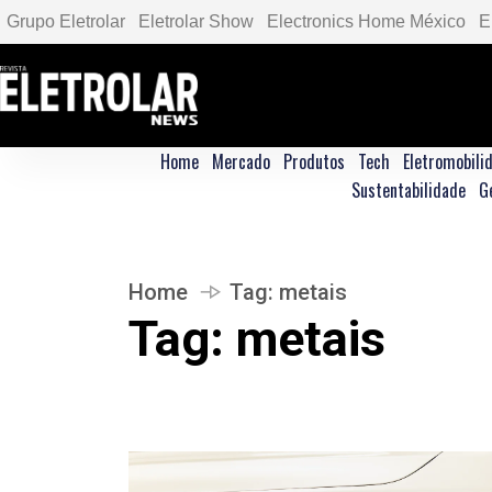
Grupo Eletrolar
Eletrolar Show
Electronics Home México
E
Home
Mercado
Produtos
Tech
Eletromobili
Sustentabilidade
G
Home
Tag:
metais
Tag:
metais