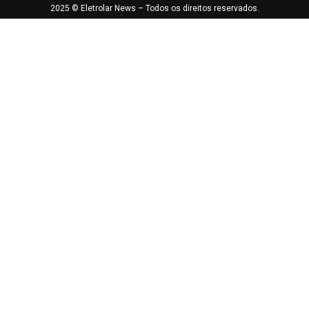
2025 © Eletrolar News – Todos os direitos reservados.