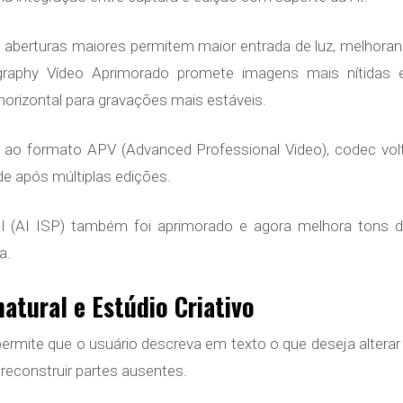
om aberturas maiores permitem maior entrada de luz, melho
ography Vídeo Aprimorado promete imagens mais nítidas 
horizontal para gravações mais estáveis.
ao formato APV (Advanced Professional Video), codec vol
de após múltiplas edições.
AI ISP) também foi aprimorado e agora melhora tons de 
a.
atural e Estúdio Criativo
 permite que o usuário descreva em texto o que deseja alter
reconstruir partes ausentes.