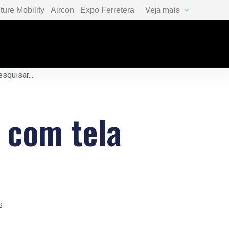
Veja mais
ture Mobility
Aircon
Expo Ferretera
 com tela
s