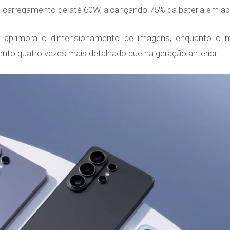
m carregamento de até 60W, alcançando 75% da bateria em 
ler aprimora o dimensionamento de imagens, enquanto 
to quatro vezes mais detalhado que na geração anterior.