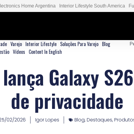
lectronics Home Argentina
Interior Lifestyle South America
Fu
dade
Varejo
Interior Lifestyle
Soluções Para Varejo
Blog
estão
Vídeos
Content In English
lança Galaxy S26
de privacidade
25/02/2026
Igor Lopes
Blog
,
Destaques
,
Produto