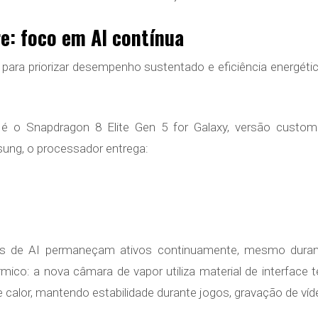
: foco em AI contínua
a para priorizar desempenho sustentado e eficiência energét
é o Snapdragon 8 Elite Gen 5 for Galaxy, versão custom
ng, o processador entrega:
os de AI permaneçam ativos continuamente, mesmo durant
co: a nova câmara de vapor utiliza material de interface t
e calor, mantendo estabilidade durante jogos, gravação de víd