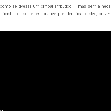
na como se tivesse um gimbal embutido — mas sem a nece
rtificial integrada é responsável por identificar o alvo, pr