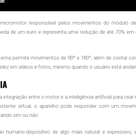
micromotor responsável pelos movimentos do módulo de 
da de um euro e representa uma redução de até 70% e
stema permite movimentos de 90º e 180º, além de contar co
 fluidez em vídeos e fotos, mesmo quando o usuário está and
 IA
integração entre o motor e a inteligência artificial para cri
sistente virtual, o aparelho pode responder com um mov
cando sim ou não.
ão humano-dispositivo de algo mais natural e expressiv