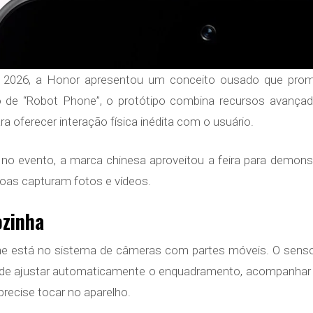
 2026, a Honor apresentou um conceito ousado que prome
do de “Robot Phone”, o protótipo combina recursos avan
ara oferecer interação física inédita com o usuário.
 no evento, a marca chinesa aproveitou a feira para demon
oas capturam fotos e vídeos.
ozinha
ne está no sistema de câmeras com partes móveis. O senso
e ajustar automaticamente o enquadramento, acompanhar 
precise tocar no aparelho.