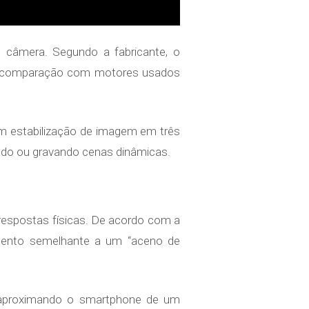
câmera. Segundo a fabricante, o
m comparação com motores usados
m estabilização de imagem em três
ando ou gravando cenas dinâmicas.
ar respostas físicas. De acordo com a
imento semelhante a um “aceno de
o, aproximando o smartphone de um