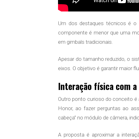
Um dos destaques técnicos é o 
componente é menor que uma moe
em gimbals tradicionais.
Apesar do tamanho reduzido, o si
eixos. O objetivo é garantir maior
Interação física com a
Outro ponto curioso do conceito é a 
Honor, ao fazer perguntas ao as
cabeça” no módulo de câmera, indi
A proposta é aproximar a interaç