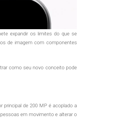
te expandir os limites do que se
çados de imagem com componentes
strar como seu novo conceito pode
r principal de 200 MP é acoplado a
pessoas em movimento e alterar o