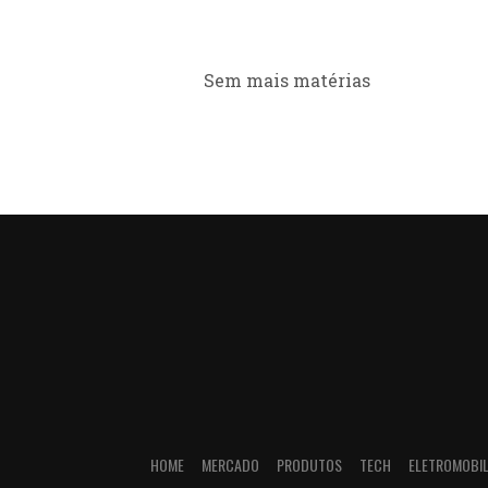
Sem mais matérias
HOME
MERCADO
PRODUTOS
TECH
ELETROMOBIL