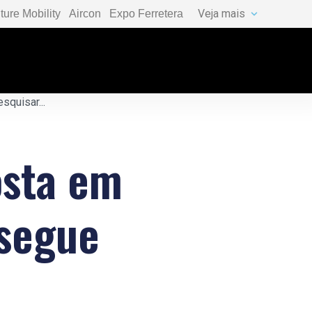
Veja mais
ture Mobility
Aircon
Expo Ferretera
osta em
 segue