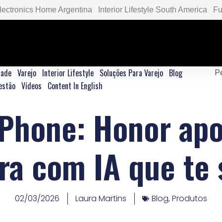
lectronics Home Argentina
Interior Lifestyle South America
Fu
dade
Varejo
Interior Lifestyle
Soluções Para Varejo
Blog
estão
Vídeos
Content In English
Phone: Honor ap
a com IA que te
02/03/2026
Laura Martins
Blog
,
Produtos