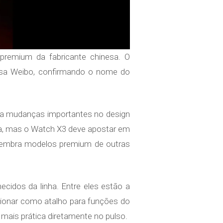
premium da fabricante chinesa. O
inesa Weibo, confirmando o nome do
dica mudanças importantes no design
da, mas o Watch X3 deve apostar em
 lembra modelos premium de outras
cidos da linha. Entre eles estão a
cionar como atalho para funções do
mais prática diretamente no pulso.