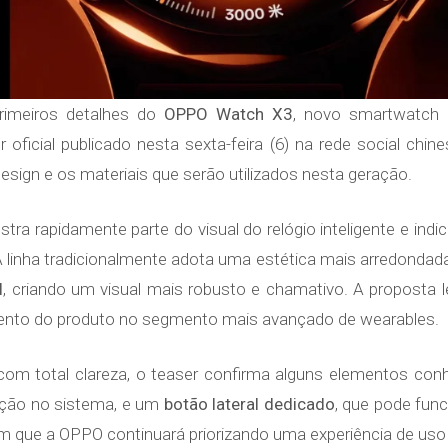
imeiros detalhes do
OPPO Watch X3
, novo smartwatch 
 oficial publicado nesta sexta-feira (6) na rede social ch
esign e os materiais que serão utilizados nesta geração.
tra rapidamente parte do visual do relógio inteligente e in
 A linha tradicionalmente adota uma estética mais arredonda
l
, criando um visual mais robusto e chamativo. A proposta
mento do produto no segmento mais avançado de wearables.
om total clareza, o teaser confirma alguns elementos conhe
ação no sistema, e um
botão lateral dedicado
, que pode fun
 que a OPPO continuará priorizando uma experiência de uso 