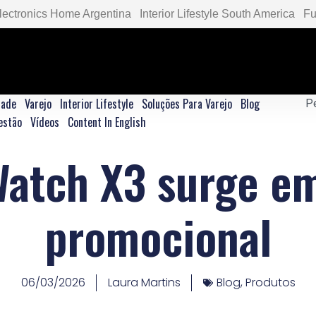
lectronics Home Argentina
Interior Lifestyle South America
Fu
dade
Varejo
Interior Lifestyle
Soluções Para Varejo
Blog
estão
Vídeos
Content In English
atch X3 surge em
promocional
06/03/2026
Laura Martins
Blog
,
Produtos