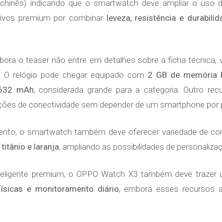
chinês) indicando que o smartwatch deve ampliar o uso de
tivos premium por combinar
leveza, resistência e durabili
ora o teaser não entre em detalhes sobre a ficha técnica
s. O relógio pode chegar equipado com
2 GB de memória 
632 mAh
, considerada grande para a categoria. Outro r
 funções de conectividade sem depender de um smartphone por 
nto, o smartwatch também deve oferecer variedade de cor
 titânio e laranja
, ampliando as possibilidades de personaliza
teligente premium, o OPPO Watch X3 também deve trazer
físicas e monitoramento diário
, embora esses recursos 