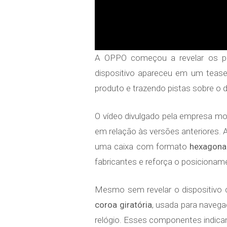
A OPPO começou a revelar os pr
dispositivo apareceu em um teaser
produto e trazendo pistas sobre o d
O vídeo divulgado pela empresa mos
em relação às versões anteriores.
uma caixa com formato
hexagona
fabricantes e reforça o posiciona
Mesmo sem revelar o dispositivo c
coroa giratória
, usada para naveg
relógio. Esses componentes indicam