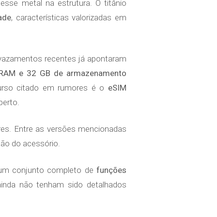
sse metal na estrutura. O titânio
dade
, características valorizadas em
, vazamentos recentes já apontaram
RAM e 32 GB de armazenamento
ecurso citado em rumores é o
eSIM
perto.
es. Entre as versões mencionadas
ção do acessório.
 um conjunto completo de
funções
ainda não tenham sido detalhados