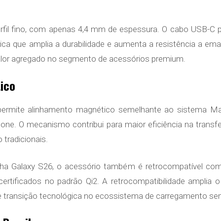
rfil fino, com apenas 4,4 mm de espessura. O cabo USB-C 
ica que amplia a durabilidade e aumenta a resistência a em
valor agregado no segmento de acessórios premium.
ico
 permite alinhamento magnético semelhante ao sistema Ma
one. O mecanismo contribui para maior eficiência na transfe
tradicionais.
nha Galaxy S26, o acessório também é retrocompatível co
ertificados no padrão Qi2. A retrocompatibilidade amplia 
ransição tecnológica no ecossistema de carregamento sem