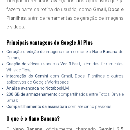
integrando recursos avançados aos aplicativos que já
fazem parte da rotina do usuário, como
Gmail, Docs e
Planilhas
, além de ferramentas de geração de imagens
e vídeos.
Principais vantagens do Google AI Plus
Geração e edição de imagens
com o modelo
Nano Banana
do
Gemini;
Criação de vídeos
usando o
Veo 3 Fast
, além das ferramentas
Whisk e Flow;
Integração do Gemini
com Gmail, Docs, Planilhas e outros
aplicativos do Google Workspace;
Análise avançada
no
NotabookLM
;
200 GB de armazenamento
compartilhados entre Fotos, Drive e
Gmail;
Compartilhamento da assinatura
com até cinco pessoas.
O que é o Nano Banana?
O
Nano Banana
, oficialmente chamado
Gemini 2.5