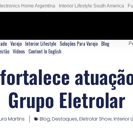
lectronics Home Argentina
Interior Lifestyle South America
Fu
dade
Varejo
Interior Lifestyle
Soluções Para Varejo
Blog
estão
Vídeos
Content In English
 fortalece atuação
Grupo Eletrolar
ura Martins
Blog
,
Destaques
,
Eletrolar Show
,
Interior 