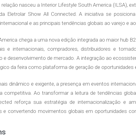
relação nasceu a Interior Lifestyle South America (ILSA), ext
da Eletrolar Show All Connected. A iniciativa se posici
ternacional e as principais tendências globais ao varejo e ao
th America chega a uma nova edição integrada ao maior hub B
ais e internacionais, compradores, distribuidores e tom
ão e desenvolvimento de mercado. A integração ao ecossiste
gico da feira como plataforma de geração de oportunidades e
ais dinâmico e exigente, a presença em eventos internacio
cia competitiva. Ao transformar a leitura de tendências glo
nnected reforça sua estratégia de internacionalização e 
s e convertendo movimentos globais em oportunidades con
ns