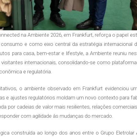
Connected na Ambiente 2026, em Frankfurt, reforça o papel e
 consumo e como eixo central da estratégia internacional 
odutos para casa, bem-estar e lifestyle, a Ambiente reuniu ne
visitantes internacionais, consolidando-se como plataform
onômica e regulatória.
itativos, o ambiente observado em Frankfurt evidenciou 
as e ajustes regulatórios moldam um novo contexto para fabri
por cadeias de valor mais resilientes, relações comerciais 
esponder com agilidade às mudanças do mercado.
égica construída ao longo dos anos entre o Grupo Eletrolar