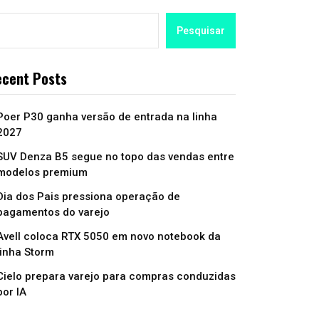
Pesquisar
cent Posts
Poer P30 ganha versão de entrada na linha
2027
SUV Denza B5 segue no topo das vendas entre
modelos premium
Dia dos Pais pressiona operação de
pagamentos do varejo
Avell coloca RTX 5050 em novo notebook da
linha Storm
Cielo prepara varejo para compras conduzidas
por IA