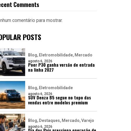
ecent Comments
nhum comentário para mostrar.
OPULAR POSTS
Blog
Eletromobilidade
Mercado
agosto 6, 2026
Poer P30 ganha versão de entrada
na linha 2027
Blog
Eletromobilidade
agosto 6, 2026
SUV Denza B5 segue no topo das
vendas entre modelos premium
Blog
Destaques
Mercado
Varejo
agosto 6, 2026
Dia dos Pais pressiona operação de