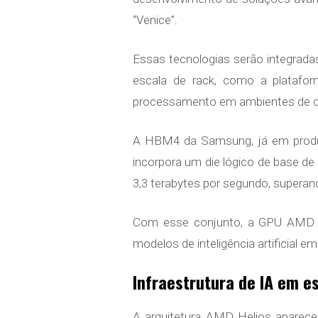
“Venice”.
Essas tecnologias serão integrada
escala de rack, como a platafor
processamento em ambientes de da
A HBM4 da Samsung, já em produ
incorpora um die lógico de base de
3,3 terabytes por segundo, superand
Com esse conjunto, a GPU AMD In
modelos de inteligência artificia
Infraestrutura de IA em e
A arquitetura AMD Helios aparece