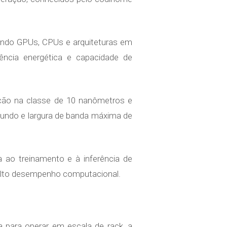
nando GPUs, CPUs e arquiteturas em
ência energética e capacidade de
ão na classe de 10 nanômetros e
egundo e largura de banda máxima de
ao treinamento e à inferência de
 alto desempenho computacional.
 para operar em escala de rack, a