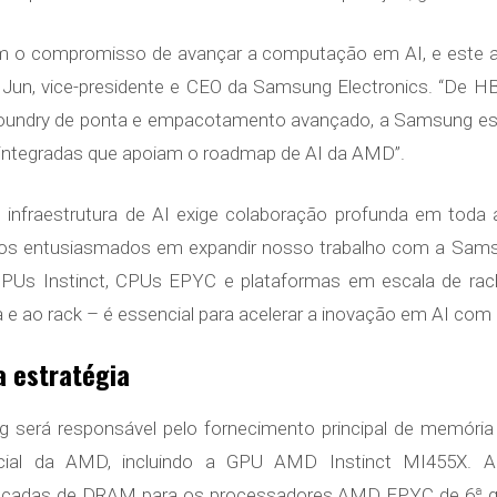
 o compromisso de avançar a computação em AI, e este ac
Jun, vice-presidente e CEO da Samsung Electronics. “De HBM
oundry de ponta e empacotamento avançado, a Samsung est
 integradas que apoiam o roadmap de AI da AMD”.
infraestrutura de AI exige colaboração profunda em toda a 
os entusiasmados em expandir nosso trabalho com a Sams
s Instinct, CPUs EPYC e plataformas em escala de rack.
 e ao rack – é essencial para acelerar a inovação em AI com 
 estratégia
 será responsável pelo fornecimento principal de memóri
rtificial da AMD, incluindo a GPU AMD Instinct MI455X.
nçadas de DRAM para os processadores AMD EPYC de 6ª g