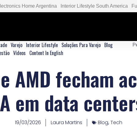
lectronics Home Argentina
Interior Lifestyle South America
Fu
dade
Varejo
Interior Lifestyle
Soluções Para Varejo
Blog
estão
Vídeos
Content In English
e AMD fecham ac
IA em data center
19/03/2026
Laura Martins
Blog
,
Tech