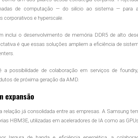
camadas de computação — do silício ao sistema — para 
 corporativos e hyperscale.
m inclui o desenvolvimento de memória DDR5 de alto des
ativa é que essas soluções ampliem a eficiência de siste
enters.
 é a possibilidade de colaboração em serviços de foun
odutos de próxima geração da AMD.
em expansão
a relação já consolidada entre as empresas. A Samsung tem
ias HBM3E, utilizadas em aceleradores de IA como as GPU
largura de banda e eficiência energética, a colaboraç