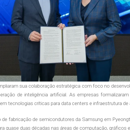
pliaram sua colaboração estratégica com foco no desenvo
ração de inteligência artificial. As empresas formaliz
m tecnologias críticas para data centers e infraestrutura d
o de fabricação de semicondutores da Samsung em Pyeongta
ura quase duas décadas nas áreas de computação, gráficos e