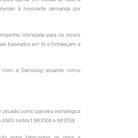
atender à crescente demanda por
empenho otimizada para os novos
mas baseados em IA e fortaleçam a
dry, com a Samsung atuando como
 atuado como parceira estratégica
s AMD Instinct MI350X e MI355X.
ão entre fabricantes de chips e