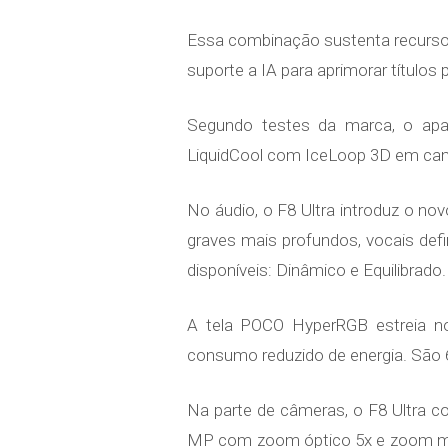
Essa combinação sustenta recursos
suporte a IA para aprimorar títulos p
Segundo testes da marca, o apa
LiquidCool com IceLoop 3D em cam
No áudio, o F8 Ultra introduz o no
graves mais profundos, vocais def
disponíveis: Dinâmico e Equilibrado.
A tela POCO HyperRGB estreia no
consumo reduzido de energia. São 6
Na parte de câmeras, o F8 Ultra c
MP com zoom óptico 5x e zoom máx