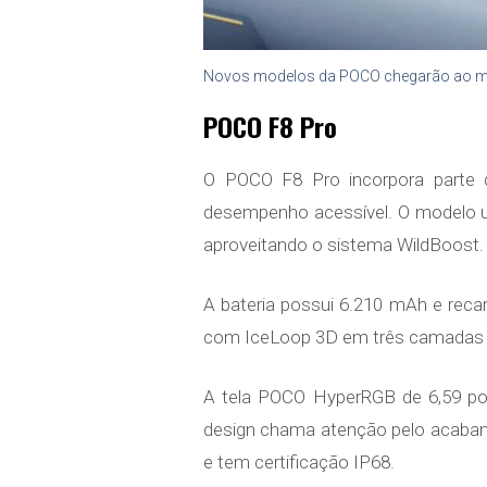
Novos modelos da POCO chegarão ao m
POCO F8 Pro
O POCO F8 Pro incorpora parte 
desempenho acessível. O modelo us
aproveitando o sistema WildBoost.
A bateria possui 6.210 mAh e rec
com IceLoop 3D em três camadas m
A tela POCO HyperRGB de 6,59 pol
design chama atenção pelo acabame
e tem certificação IP68.