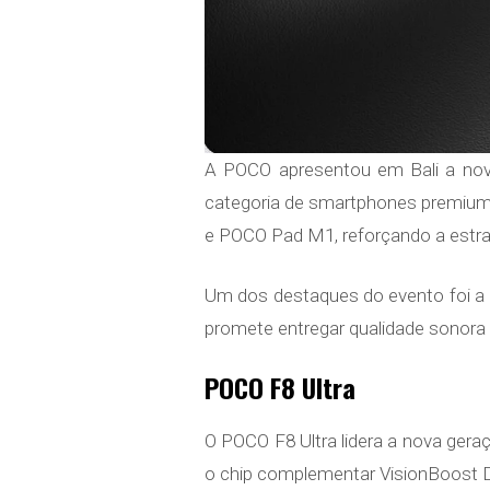
A POCO apresentou em Bali a nova
categoria de smartphones premium
e POCO Pad M1, reforçando a estrat
Um dos destaques do evento foi a p
promete entregar qualidade sonora 
POCO F8 Ultra
O POCO F8 Ultra lidera a nova ger
o chip complementar VisionBoost D8