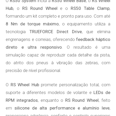
O
RS50 System
inclui a
RS50 Wheel Base
, o
RS Wheel
Hub
, o
RS Round Wheel
e o
RS50 Table Clamp
,
formando um kit completo e pronto para uso. Com até
8 Nm de torque máximo
, o equipamento utiliza a
tecnologia
TRUEFORCE Direct Drive
, que elimina
engrenagens e correias, oferecendo
feedback háptico
direto e ultra responsivo
. O resultado é uma
simulação capaz de reproduzir cada detalhe da pista,
do atrito dos pneus à vibração das zebras, com
precisão de nível profissional.
O
RS Wheel Hub
promete personalização total, com
suporte a diferentes modelos de volante e
LEDs de
RPM integrados
, enquanto o
RS Round Wheel
, feito
em
silicone de alta performance e alumínio leve
,
proporciona aderência, conforto e controle superiores