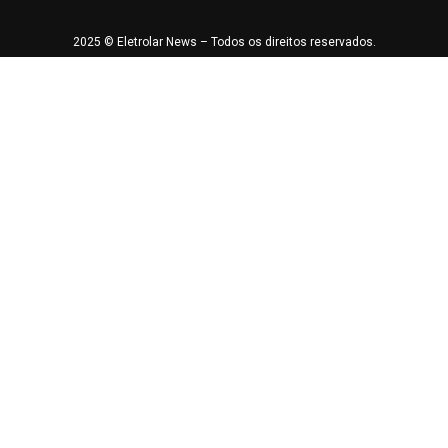
2025 © Eletrolar News – Todos os direitos reservados.