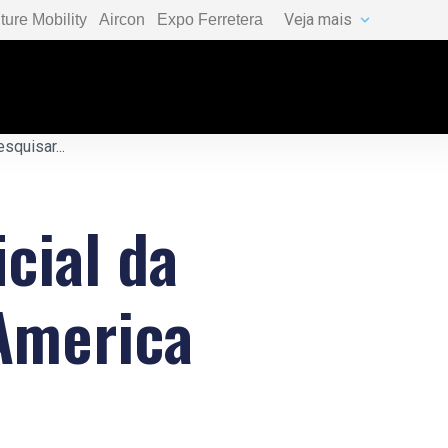
Veja mais
ture Mobility
Aircon
Expo Ferretera
icial da
 America