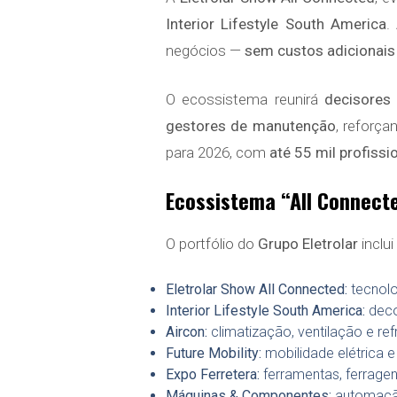
Interior Lifestyle South America
.
negócios —
sem custos adicionais
O ecossistema reunirá
decisores 
gestores de manutenção
, reforça
para 2026, com
até 55 mil profissi
Ecossistema “All Connect
O portfólio do
Grupo Eletrolar
inclu
Eletrolar Show All Connected:
tecnolo
Interior Lifestyle South America:
decor
Aircon:
climatização, ventilação e ref
Future Mobility:
mobilidade elétrica e 
Expo Ferretera:
ferramentas, ferragens
Máquinas & Componentes:
automação,