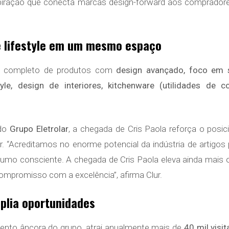
piração que conecta marcas design-forward aos compradores
 e lifestyle em um mesmo espaço
ma completo de produtos com
design avançado, foco em s
style, design de interiores, kitchenware (utilidades de c
 do
Grupo Eletrolar
, a chegada de Cris Paola reforça o posi
r. “Acreditamos no enorme potencial da indústria de artigos
umo consciente. A chegada de Cris Paola eleva ainda mais o 
ompromisso com a excelência”, afirma Clur.
plia oportunidades
vento âncora do grupo, atrai anualmente mais de
40 mil visi