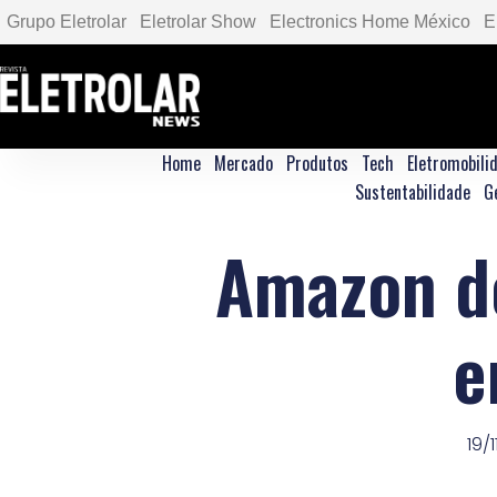
Grupo Eletrolar
Eletrolar Show
Electronics Home México
E
Home
Mercado
Produtos
Tech
Eletromobili
Sustentabilidade
G
Amazon do
e
19/