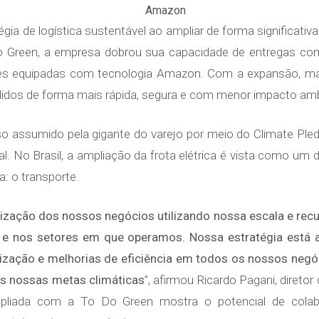
ia de logística sustentável ao ampliar de forma significativa
Do Green, a empresa dobrou sua capacidade de entregas c
es equipadas com tecnologia Amazon. Com a expansão, ma
idos de forma mais rápida, segura e com menor impacto amb
 assumido pela gigante do varejo por meio do Climate Pledge
. No Brasil, a ampliação da frota elétrica é vista como um d
a: o transporte.
zação dos nossos negócios utilizando nossa escala e recu
e nos setores em que operamos. Nossa estratégia está al
nização e melhorias de eficiência em todos os nossos neg
mos nossas metas climáticas
”, afirmou Ricardo Pagani, direto
mpliada com a To Do Green mostra o potencial de colab