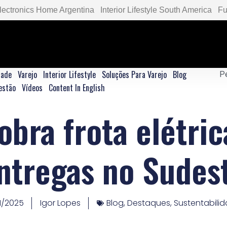
lectronics Home Argentina
Interior Lifestyle South America
Fu
dade
Varejo
Interior Lifestyle
Soluções Para Varejo
Blog
estão
Vídeos
Content In English
bra frota elétric
ntregas no Sudes
11/2025
Igor Lopes
Blog
,
Destaques
,
Sustentabili