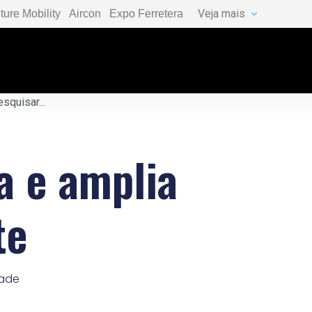
Veja mais
ture Mobility
Aircon
Expo Ferretera
a e amplia
te
dade