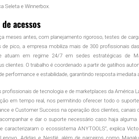
a Seleta e Winnerbox.
o de acessos
a meses antes, com planejamento rigoroso, testes de carga, 
s de pico, a empresa mobiliza mais de 300 profissionais da
ue atuam em regime 24/7 em sedes estratégicas de M
 clientes. O trabalho é coordenado a partir de gatilhos au
de performance e estabilidade, garantindo resposta imediata a
is profissionais de tecnologia e de marketplaces da América
ação em tempo real, nos permitindo oferecer todo o suporte 
ce e Customer Success na operação dos clientes, canais d
acompanhar e dar o suporte necessário caso haja alguma in
mpre caracterizaram o ecossistema ANYTOOLS”, explica Vi
Lenovo, Adidas e Nestlé, além de parceiros como Magalu