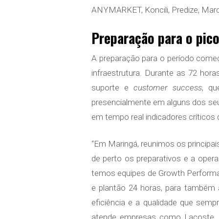
ANYMARKET, Koncili, Predize, Marc
Preparação para o pic
A preparação para o período começ
infraestrutura. Durante as 72 hora
suporte e
customer success
, q
presencialmente em alguns dos seus
em tempo real indicadores críticos 
“Em Maringá, reunimos os principa
de perto os preparativos e a oper
temos equipes de Growth Performan
e plantão 24 horas, para também 
eficiência e a qualidade que se
atende empresas como Lacoste, 