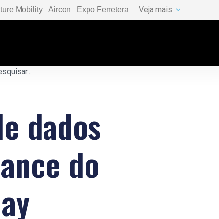
Veja mais
ture Mobility
Aircon
Expo Ferretera
de dados
mance do
day