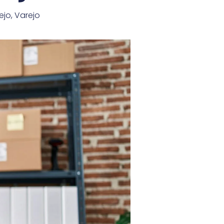
ejo
,
Varejo