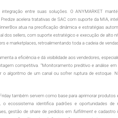
a integração entre suas soluções. O ANYMARKET mantém
redize acelera tratativas de SAC com suporte da MIA, intelig
innerBox atua na precificação dinâmica e estratégias auto
 dos sellers, com suporte estratégico e execução de alto níve
ellers e marketplaces, retroalimentando toda a cadeia de ven
aumenta a eficiência e dá visibilidade aos vendedores, espe
tagem competitiva. “Monitoramento preditivo e análise em 
r o algoritmo de um canal ou sofrer ruptura de estoque. No
Friday também servem como base para aprimorar produtos e 
 o ecossistema identifica padrões e oportunidades de m
ques, gestão de share de pedidos em
fulfillment
e cadastro i