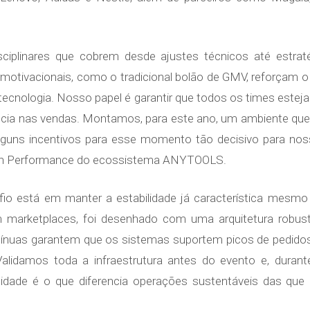
isciplinares que cobrem desde ajustes técnicos até estr
motivacionais, como o tradicional bolão de GMV, reforçam o
a tecnologia. Nosso papel é garantir que todos os times este
ncia nas vendas. Montamos, para este ano, um ambiente que
lguns incentivos para esse momento tão decisivo para noss
owth Performance do ecossistema ANYTOOLS.
afio está em manter a estabilidade já característica mesm
marketplaces, foi desenhado com uma arquitetura robusta
ntínuas garantem que os sistemas suportem picos de pedido
o. Validamos toda a infraestrutura antes do evento e, dur
ilidade é o que diferencia operações sustentáveis das qu