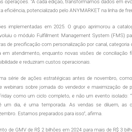
das operações. “A cada edição, transformamos dados em evolu
eficiência, potencializado pelo ANYMARKET na linha de fren
ações implementadas em 2025. O grupo aprimorou a catalo
 evoluiu o módulo Fulfillment Management System (FMS) par
egras de precificação com personalização por canal, categor
a em atendimento, enquanto novas visões de conciliação f
bilidade e reduziram custos operacionais.
a série de ações estratégicas antes de novembro, como
te webinars sobre jornada do vendedor e maximização de p
Friday como um ciclo completo, e não um evento isolado: “
 é um dia, é uma temporada. As vendas se diluem, a
embro. Estamos preparados para isso”, afirma.
to de GMV de R$ 2 bilhões em 2024 para mais de R$ 3 bi