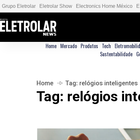
Grupo Eletrolar
Eletrolar Show
Electronics Home México
E
Home
Mercado
Produtos
Tech
Eletromobili
Sustentabilidade
G
Home
Tag:
relógios inteligentes
Tag:
relógios in