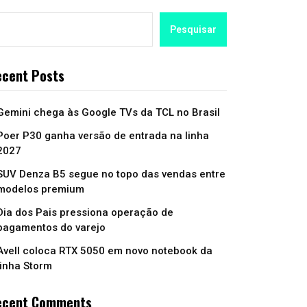
Pesquisar
cent Posts
Gemini chega às Google TVs da TCL no Brasil
Poer P30 ganha versão de entrada na linha
2027
SUV Denza B5 segue no topo das vendas entre
modelos premium
Dia dos Pais pressiona operação de
pagamentos do varejo
Avell coloca RTX 5050 em novo notebook da
linha Storm
ecent Comments