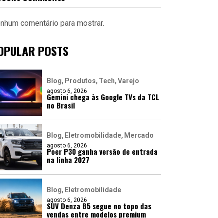
nhum comentário para mostrar.
OPULAR POSTS
Blog
Produtos
Tech
Varejo
agosto 6, 2026
Gemini chega às Google TVs da TCL
no Brasil
Blog
Eletromobilidade
Mercado
agosto 6, 2026
Poer P30 ganha versão de entrada
na linha 2027
Blog
Eletromobilidade
agosto 6, 2026
SUV Denza B5 segue no topo das
vendas entre modelos premium