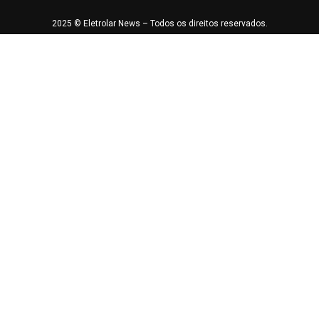
2025 © Eletrolar News – Todos os direitos reservados.