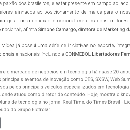
e da paixão dos brasileiros, e estar presente em campo ao lad
alores alinhados ao posicionamento de marca para o noss
para gerar uma conexão emocional com os consumidores
e nacional”, afirma
Simone Camargo, diretora de Marketing da
a Midea já possui uma série de iniciativas no esporte, inte
cionais
e nacionais, incluindo a
CONMEBOL Libertadores Fem
bre o mercado de negócios em tecnologia há quase 20 anos
principais eventos de inovação como CES, SXSW, Web Summ
ssou pelos principais veículos especializados em tecnologia
, onde atuou como diretor de conteúdo. Hoje, mostra o kn
oluna de tecnologia no jornal Real Time, do Times Brasil - L
údo do Grupo Eletrolar.