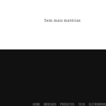
Sem mais matérias
HOME
MERCADO
PRODUTOS
TECH
ELETROMOBIL