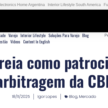
lectronics Home Argentina
Interior Lifestyle South America
Fu
dade
Varejo
Interior Lifestyle
Soluções Para Varejo
Blog
estão
Vídeos
Content In English
reia como patroc
arbitragem da CB
18/11/2025
Igor Lopes
Blog
,
Mercado