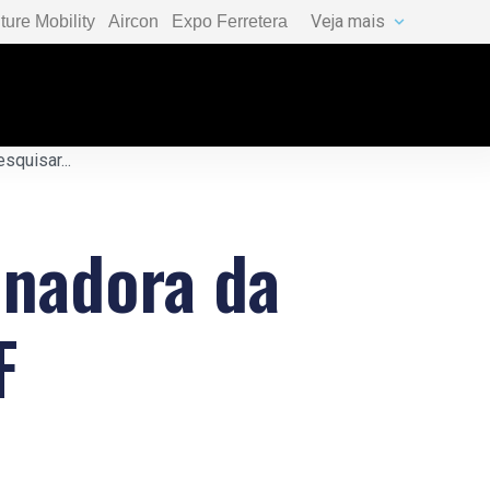
Veja mais
ture Mobility
Aircon
Expo Ferretera
inadora da
F