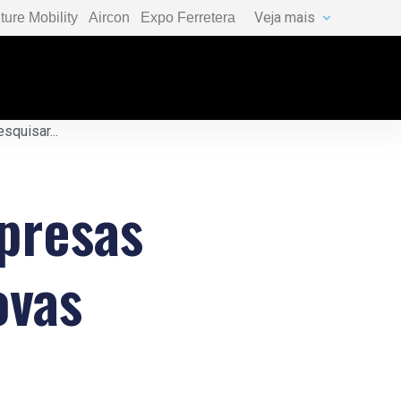
Veja mais
ture Mobility
Aircon
Expo Ferretera
presas
ovas