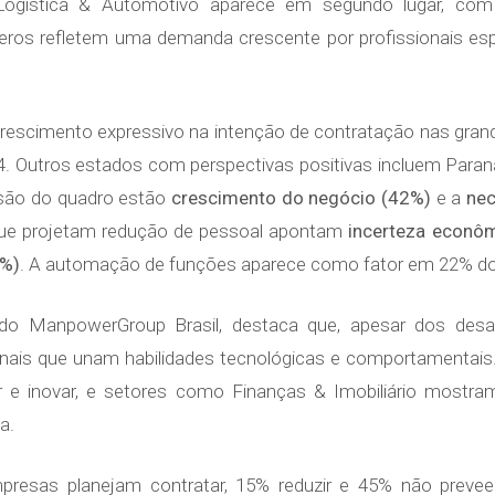
, Logística & Automotivo aparece em segundo lugar, com
os refletem uma demanda crescente por profissionais espe
rescimento expressivo na intenção de contratação nas grand
. Outros estados com perspectivas positivas incluem Paraná
nsão do quadro estão
crescimento do negócio (42%)
e a
nec
 que projetam redução de pessoal apontam
incerteza econô
7%)
. A automação de funções aparece como fator em 22% d
 do ManpowerGroup Brasil, destaca que, apesar dos des
ionais que unam habilidades tecnológicas e comportamenta
 e inovar, e setores como Finanças & Imobiliário mostra
a.
presas planejam contratar, 15% reduzir e 45% não prev