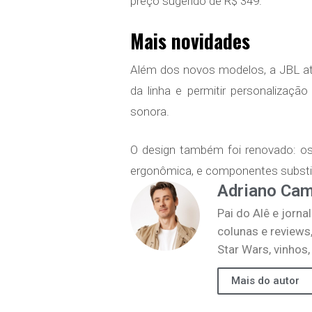
preço sugerido de R$ 349.
Mais novidades
Além dos novos modelos, a JBL a
da linha e permitir personalizaçã
sonora.
O design também foi renovado: os
ergonômica, e componentes substitu
Adriano Ca
Pai do Alê e jorna
colunas e reviews
Star Wars, vinhos
Mais do autor