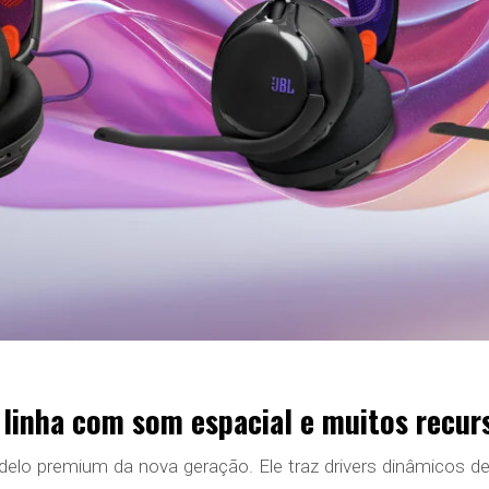
linha com som espacial e muitos recur
o premium da nova geração. Ele traz drivers dinâmicos d