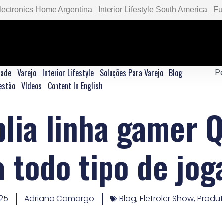
lectronics Home Argentina
Interior Lifestyle South America
Fu
dade
Varejo
Interior Lifestyle
Soluções Para Varejo
Blog
estão
Vídeos
Content In English
lia linha gamer
a todo tipo de jog
025
Adriano Camargo
Blog
,
Eletrolar Show
,
Produ