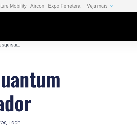
Veja mais
ture Mobility
Aircon
Expo Ferretera
 Quantum
ador
tos
,
Tech