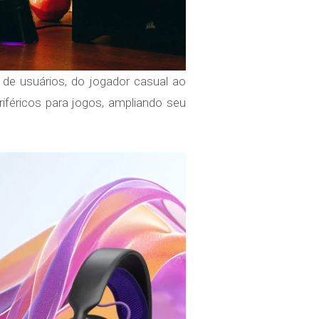
 de usuários, do jogador casual ao
riféricos para jogos, ampliando seu