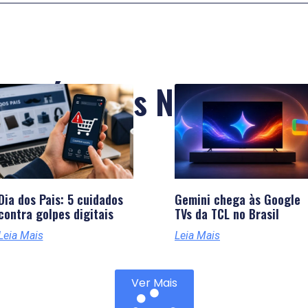
Últimas Notícias
Dia dos Pais: 5 cuidados
Gemini chega às Google
contra golpes digitais
TVs da TCL no Brasil
Leia Mais
Leia Mais
Ver Mais