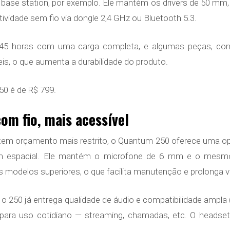
 base station, por exemplo. Ele mantém os drivers de 50 mm,
vidade sem fio via dongle 2,4 GHz ou Bluetooth 5.3.
 45 horas com uma carga completa, e algumas peças, com
eis, o que aumenta a durabilidade do produto.
50 é de R$ 799.
om fio, mais acessível
 tem orçamento mais restrito, o Quantum 250 oferece uma opç
m espacial. Ele mantém o microfone de 6 mm e o mesm
odelos superiores, o que facilita manutenção e prolonga vid
o 250 já entrega qualidade de áudio e compatibilidade ampla 
 para uso cotidiano — streaming, chamadas, etc. O heads