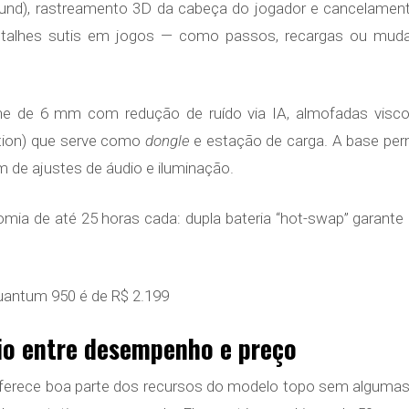
und), rastreamento 3D da cabeça do jogador e cancelamento
 detalhes sutis em jogos — como passos, recargas ou mud
e de 6 mm com redução de ruído via IA, almofadas viscoe
tion) que serve como
dongle
e estação de carga. A base permi
m de ajustes de áudio e iluminação.
mia de até 25 horas cada: dupla bateria “hot-swap” garante 
Quantum 950 é de R$ 2.199
io entre desempenho e preço
ferece boa parte dos recursos do modelo topo sem algumas