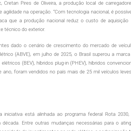
 Cretan Pires de Oliveira, a produção local de carregado
 agilidade na operação. “Com tecnologia nacional, é possíve
aca que a produção nacional reduz o custo de aquisiçã
 técnico do exterior.
tes dado o cenário de crescimento do mercado de veícul
létrico (ABVE), em julho de 2025, o Brasil superou a marca
e elétricos (BEV), híbridos plug-in (PHEV), híbridos convenc
ste ano, foram vendidos no país mais de 25 mil veículos lev
iniciativa está alinhada ao programa federal Rota 2030,
a década. Entre outras mudanças necessárias para o ati