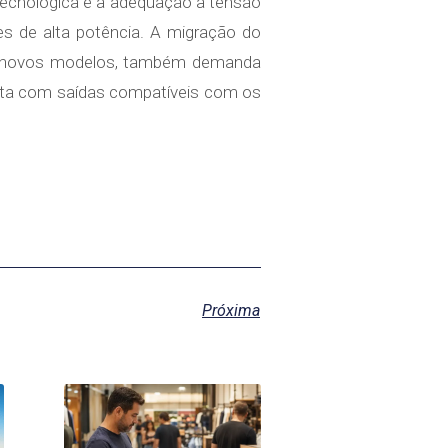
 tecnológica e a adequação à tensão
es de alta potência. A migração do
s novos modelos, também demanda
onta com saídas compatíveis com os
Próxima