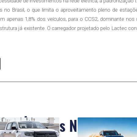
necessidade de investimentos na rede elétrica, a padronização
 no Brasil, o que limita o aproveitamento pleno de estaçõ
em apenas 1,8% dos veículos, para o CCS2, dominante no
strutura já existente. O carregador projetado pelo Lactec c
Últimas Notícias