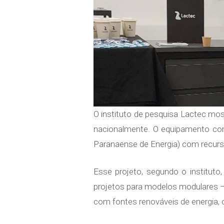
O instituto de pesquisa Lactec mos
nacionalmente. O equipamento con
Paranaense de Energia) com recurso
Esse projeto, segundo o instituto
projetos para modelos modulares —
com fontes renováveis de energia, 