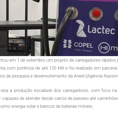
trou em 1 de setembro um projeto de carregadores rápidos p
ta com potência de até 120 kW e foi realizado em parceria
s de pesquisa e desenvolvimento da Aneel (Agência Nacional 
, visa a produção escalável dos carregadores, com foco na i
 capazes de atender desde carros de passeio até caminhões
como energia solar e bancos de baterias móveis.