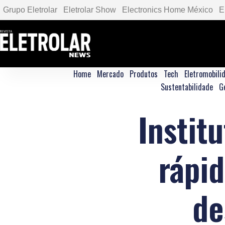
Grupo Eletrolar
Eletrolar Show
Electronics Home México
E
Home
Mercado
Produtos
Tech
Eletromobili
Sustentabilidade
G
Instit
rápid
de