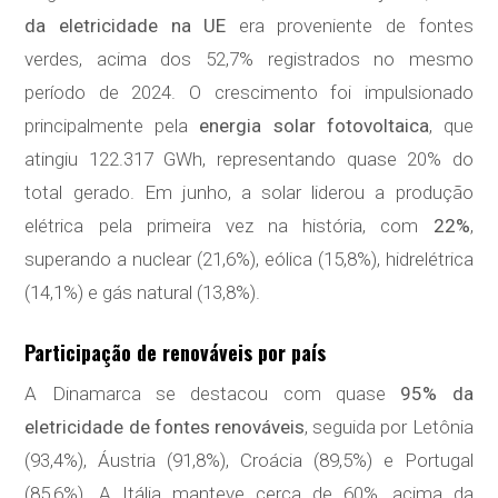
da eletricidade na UE
era proveniente de fontes
verdes, acima dos 52,7% registrados no mesmo
período de 2024. O crescimento foi impulsionado
principalmente pela
energia solar fotovoltaica
, que
atingiu 122.317 GWh, representando quase 20% do
total gerado. Em junho, a solar liderou a produção
elétrica pela primeira vez na história, com
22%
,
superando a nuclear (21,6%), eólica (15,8%), hidrelétrica
(14,1%) e gás natural (13,8%).
Participação de renováveis por país
A Dinamarca se destacou com quase
95% da
eletricidade de fontes renováveis
, seguida por Letônia
(93,4%), Áustria (91,8%), Croácia (89,5%) e Portugal
(85,6%). A Itália manteve cerca de 60%, acima da